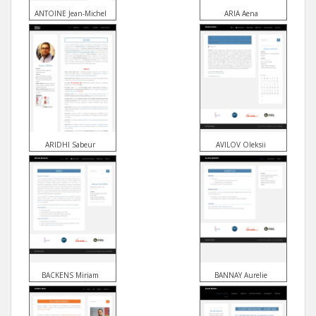
ANTOINE Jean-Michel
ARIA Aena
ARIDHI Sabeur
AVILOV Oleksii
BACKENS Miriam
BANNAY Aurelie